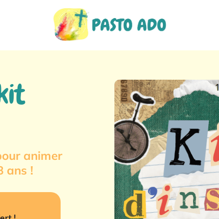
kit
pour animer
8 ans !
ert !