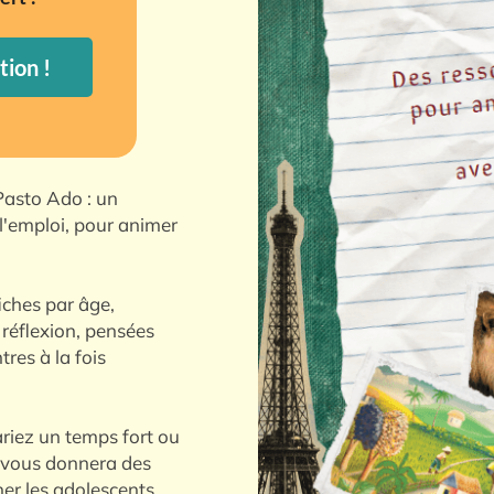
tion !
 Pasto Ado : un
l'emploi, pour animer
iches par âge,
e réflexion, pensées
res à la fois
riez un temps fort ou
t vous donnera des
er les adolescents